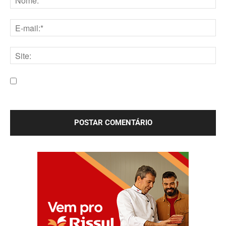
Nome:*
E-
mail:*
Site:
Salve meu nome, e-mail e site neste navegador para a
próxima vez que eu comentar.