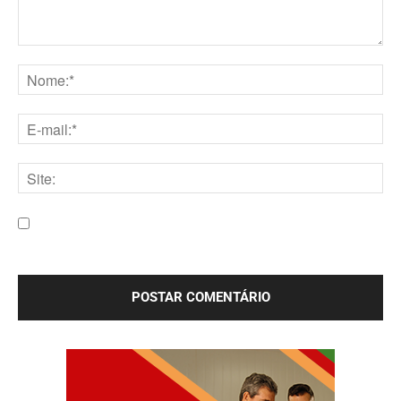
Comentário:
Nome:*
E-
mail:*
Site:
Salve meu nome, e-mail e site neste navegador para a
próxima vez que eu comentar.