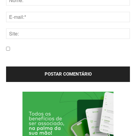
Nome:*
E-
mail:*
Site:
Salve meu nome, e-mail e site neste navegador para a
próxima vez que eu comentar.