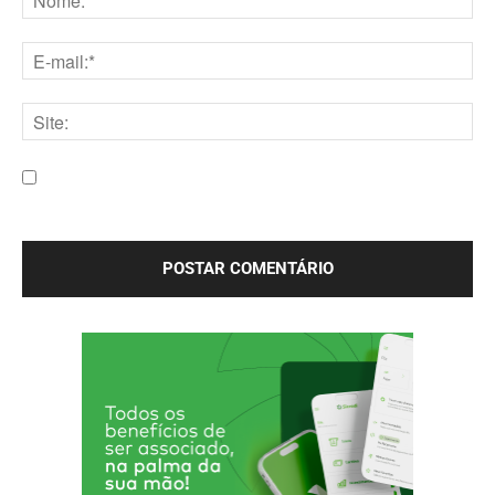
Nome:*
E-
mail:*
Site:
Salve meu nome, e-mail e site neste navegador para a
próxima vez que eu comentar.