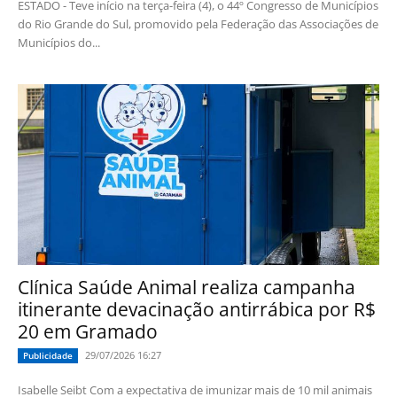
ESTADO - Teve início na terça-feira (4), o 44º Congresso de Municípios
do Rio Grande do Sul, promovido pela Federação das Associações de
Municípios do...
Clínica Saúde Animal realiza campanha
itinerante devacinação antirrábica por R$
20 em Gramado
29/07/2026 16:27
Publicidade
Isabelle Seibt Com a expectativa de imunizar mais de 10 mil animais