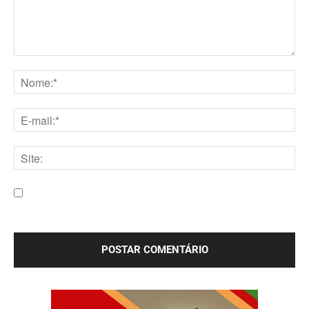
Comentário:
Nome:*
E-
mail:*
Site:
Salve meu nome, e-mail e site neste navegador para a
próxima vez que eu comentar.