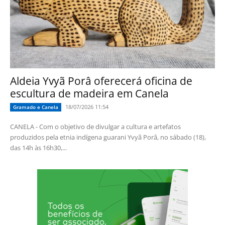
Aldeia Yvyã Porâ oferecerá oficina de
escultura de madeira em Canela
18/07/2026 11:54
Gramado e Canela
CANELA - Com o objetivo de divulgar a cultura e artefatos
produzidos pela etnia indígena guarani Yvyã Porâ, no sábado (18),
das 14h às 16h30,...