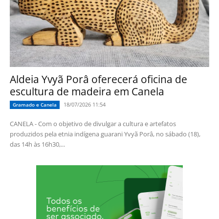
Aldeia Yvyã Porâ oferecerá oficina de
escultura de madeira em Canela
18/07/2026 11:54
Gramado e Canela
CANELA - Com o objetivo de divulgar a cultura e artefatos
produzidos pela etnia indígena guarani Yvyã Porâ, no sábado (18),
das 14h às 16h30,...