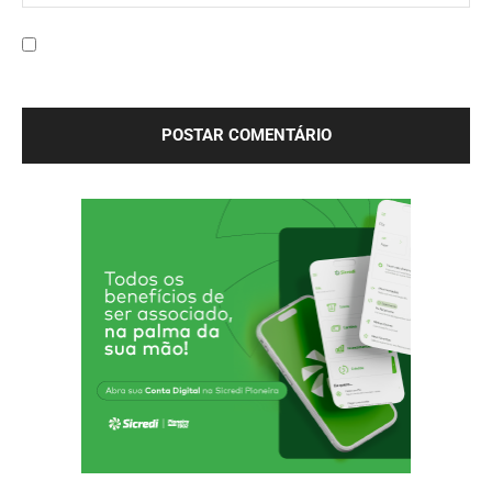
Site:
Salve meu nome, e-mail e site neste navegador para a
próxima vez que eu comentar.