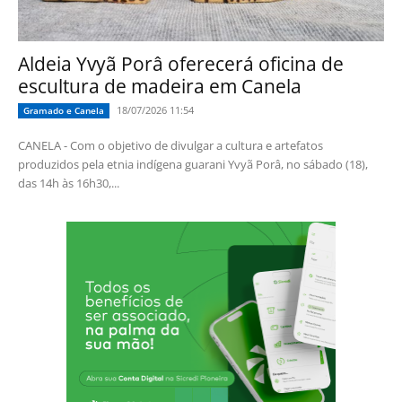
Aldeia Yvyã Porâ oferecerá oficina de
escultura de madeira em Canela
18/07/2026 11:54
Gramado e Canela
CANELA - Com o objetivo de divulgar a cultura e artefatos
produzidos pela etnia indígena guarani Yvyã Porâ, no sábado (18),
das 14h às 16h30,...