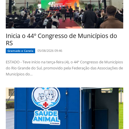
Inicia o 44º Congresso de Municípios do
RS
05/08/2026 09:46
Gramado e Canela
ESTADO - Teve início na terça-feira (4), o 44º Congresso de Municípios
do Rio Grande do Sul, promovido pela Federação das Associações de
Municípios do...