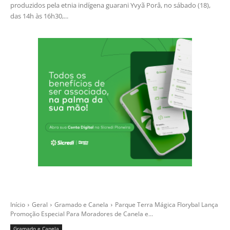
produzidos pela etnia indígena guarani Yvyã Porâ, no sábado (18),
das 14h às 16h30,...