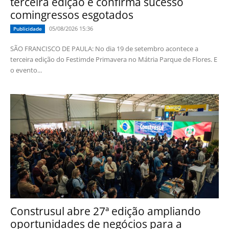
terceira edição e confirma sucesso
comingressos esgotados
05/08/2026 15:36
Publicidade
SÃO FRANCISCO DE PAULA: No dia 19 de setembro acontece a
terceira edição do Festimde Primavera no Mátria Parque de Flores. E
o evento...
Construsul abre 27ª edição ampliando
oportunidades de negócios para a