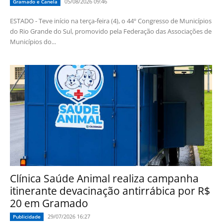
05/08/2026 09:46
Gramado e Canela
ESTADO - Teve início na terça-feira (4), o 44º Congresso de Municípios
do Rio Grande do Sul, promovido pela Federação das Associações de
Municípios do...
Clínica Saúde Animal realiza campanha
itinerante devacinação antirrábica por R$
20 em Gramado
29/07/2026 16:27
Publicidade