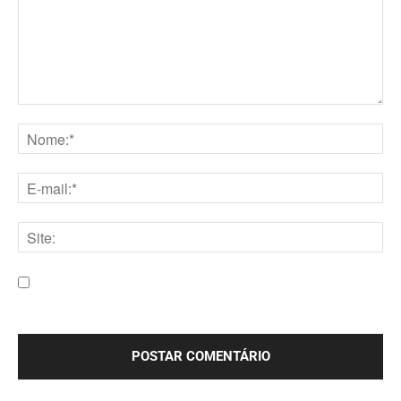
Comentário:
Nome:*
E-
mail:*
Site:
Salve meu nome, e-mail e site neste navegador para a
próxima vez que eu comentar.