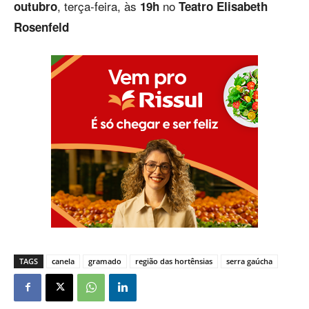
, terça-feira, às
no
outubro
19h
Teatro Elisabeth
Rosenfeld
TAGS
canela
gramado
região das hortênsias
serra gaúcha