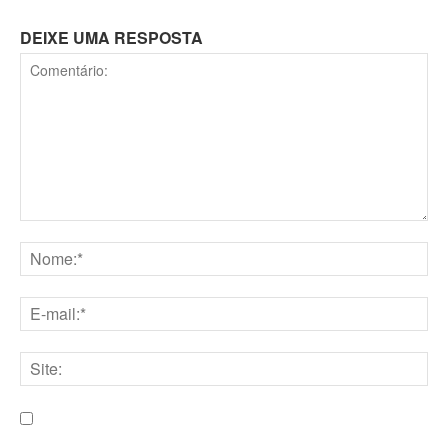
DEIXE UMA RESPOSTA
Comentário:
Nome:*
E-
mail:*
Site:
Salve meu nome, e-mail e site neste navegador para a