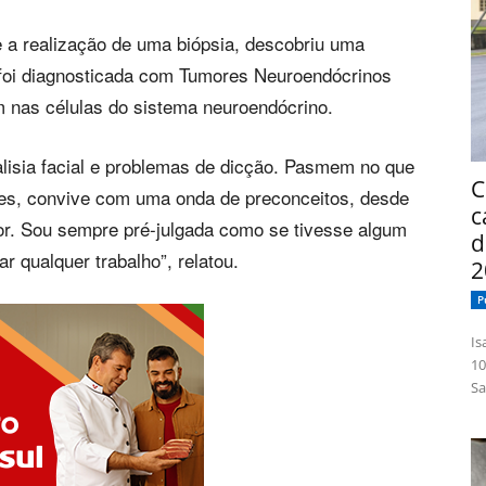
 a realização de uma biópsia, descobriu uma
foi diagnosticada com Tumores Neuroendócrinos
m nas células do sistema neuroendócrino.
lisia facial e problemas de dicção. Pasmem no que
C
des, convive com uma onda de preconceitos, desde
c
ador. Sou sempre pré-julgada como se tivesse algum
d
ar qualquer trabalho”, relatou.
2
P
Isabelle
10
Sa