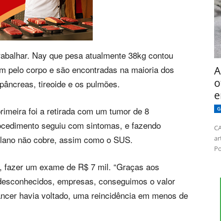
trabalhar. Nay que pesa atualmente 38kg contou
am pelo corpo e são encontradas na maioria dos
A
o
, pâncreas, tireoide e os pulmões.
e
rimeira foi a retirada com um tumor de 8
G
ocedimento seguiu com sintomas, e fazendo
CA
lano não cobre, assim como o SUS.
ar
Po
, fazer um exame de R$ 7 mil. “Graças aos
 desconhecidos, empresas, conseguimos o valor
âncer havia voltado, uma reincidência em menos de