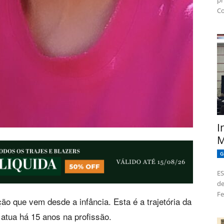
pr
Co
I
M
G
ES
de
Fe
ão que vem desde a infância. Esta é a trajetória da
atua há 15 anos na profissão.