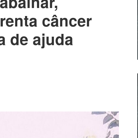
abalhar,
frenta câncer
a de ajuda