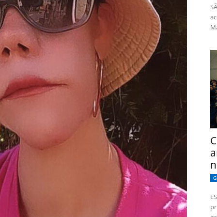
SÃ
ac
Má
C
a
n
G
ES
pr