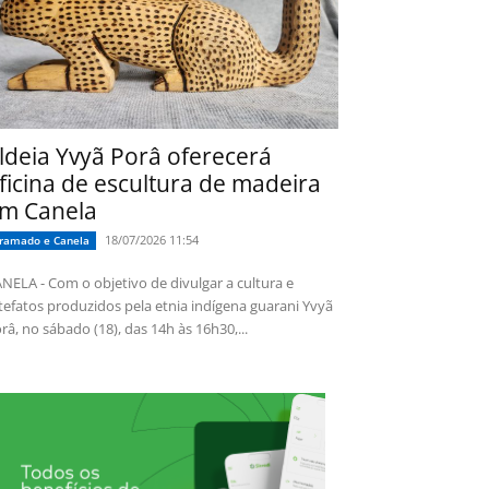
ldeia Yvyã Porâ oferecerá
ficina de escultura de madeira
m Canela
18/07/2026 11:54
ramado e Canela
NELA - Com o objetivo de divulgar a cultura e
tefatos produzidos pela etnia indígena guarani Yvyã
râ, no sábado (18), das 14h às 16h30,...