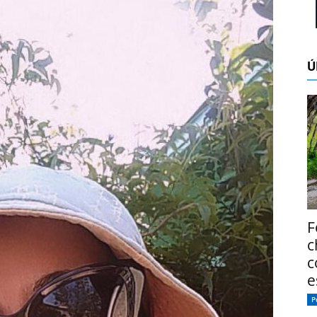
Ú
F
c
c
e
P