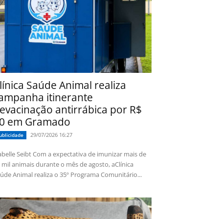
línica Saúde Animal realiza
ampanha itinerante
evacinação antirrábica por R$
0 em Gramado
29/07/2026 16:27
ublicidade
 Seibt Com a expectativa de imunizar mais de
 mil animais durante o mês de agosto, aClínica
úde Animal realiza o 35º Programa Comunitário...