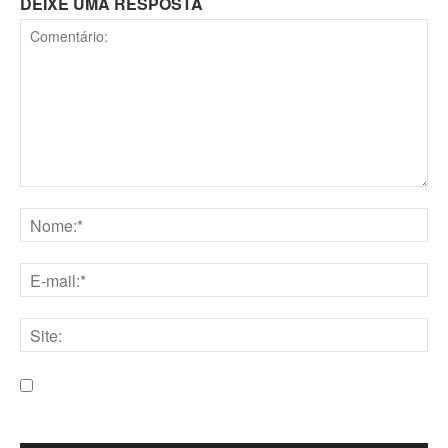
DEIXE UMA RESPOSTA
Comentário:
Nome:*
E-
mail:*
Site:
Salve meu nome, e-mail e site neste navegador para a
próxima vez que eu comentar.