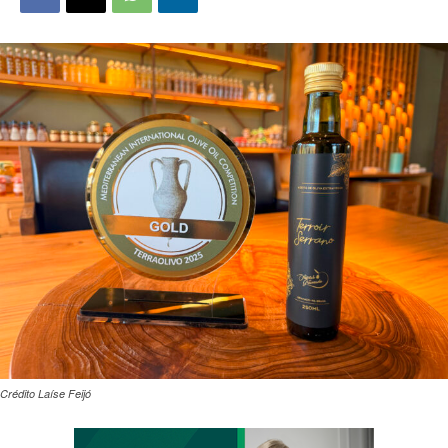
Crédito Laíse Feijó