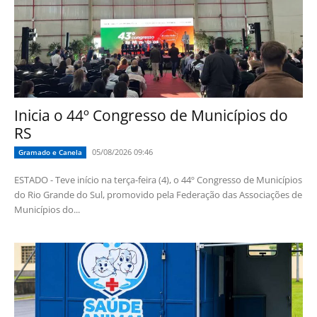
Inicia o 44º Congresso de Municípios do
RS
05/08/2026 09:46
Gramado e Canela
ESTADO - Teve início na terça-feira (4), o 44º Congresso de Municípios
do Rio Grande do Sul, promovido pela Federação das Associações de
Municípios do...