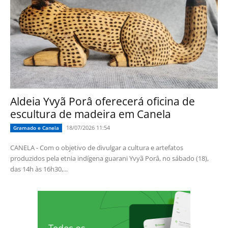
Aldeia Yvyã Porâ oferecerá oficina de
escultura de madeira em Canela
18/07/2026 11:54
Gramado e Canela
CANELA - Com o objetivo de divulgar a cultura e artefatos
produzidos pela etnia indígena guarani Yvyã Porâ, no sábado (18),
das 14h às 16h30,...