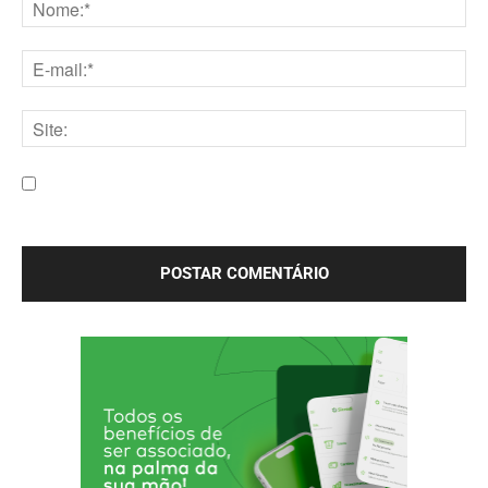
Nome:*
E-
mail:*
Site:
Salve meu nome, e-mail e site neste navegador para a
próxima vez que eu comentar.