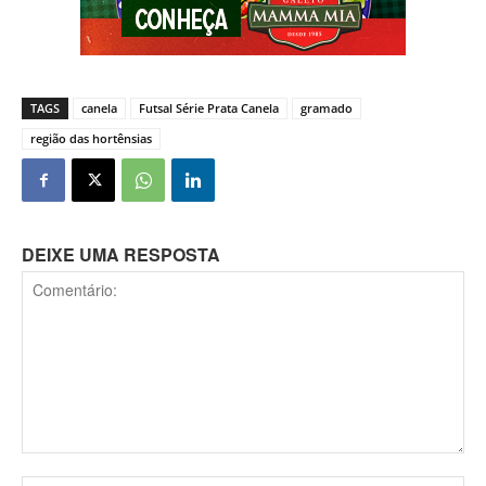
TAGS
canela
Futsal Série Prata Canela
gramado
região das hortênsias
DEIXE UMA RESPOSTA
Comentário: