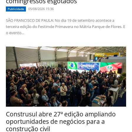
comingressos esgotados
05/08/2026 15:36
Publicidade
SÃO FRANCISCO DE PAULA: No dia 19 de setembro acontece a
terceira edição do Festimde Primavera no Mátria Parque de Flores. E
o evento...
Construsul abre 27ª edição ampliando
oportunidades de negócios para a
construção civil