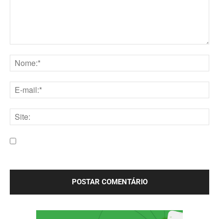
Comentário:
Nome:*
E-
mail:*
Site:
Salve meu nome, e-mail e site neste navegador para a
próxima vez que eu comentar.