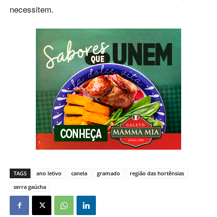
necessitem.
TAGS
ano letivo
canela
gramado
região das hortênsias
serra gaúcha