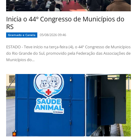
Inicia o 44º Congresso de Municípios do
RS
05/08/2026 09:46
Gramado e Canela
ESTADO - Teve início na terça-feira (4), o 44º Congresso de Municípios
do Rio Grande do Sul, promovido pela Federação das Associações de
Municípios do...