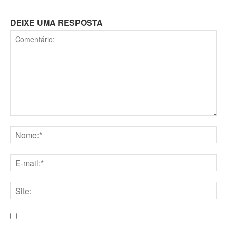
DEIXE UMA RESPOSTA
Comentário:
Nome:*
E-
mail:*
Site:
Salve meu nome, e-mail e site neste navegador para a