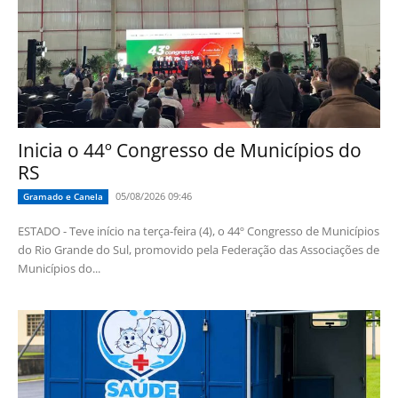
Inicia o 44º Congresso de Municípios do
RS
05/08/2026 09:46
Gramado e Canela
ESTADO - Teve início na terça-feira (4), o 44º Congresso de Municípios
do Rio Grande do Sul, promovido pela Federação das Associações de
Municípios do...