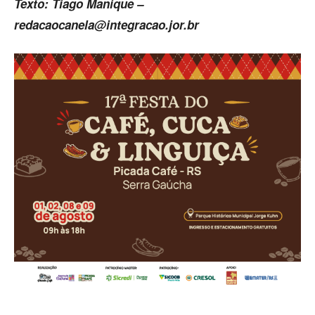
Texto: Tiago Manique –
redacaocanela@integracao.jor.br