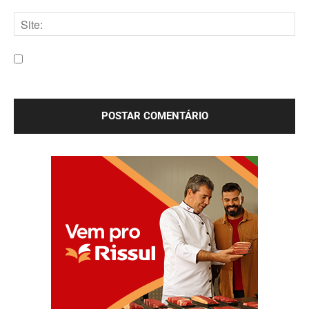
E-
mail:*
Site:
Salve meu nome, e-mail e site neste navegador para a
próxima vez que eu comentar.