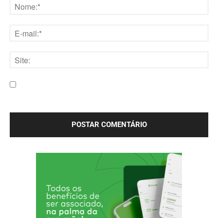
Nome:*
E-
mail:*
Site:
Salve meu nome, e-mail e site neste navegador para a
próxima vez que eu comentar.