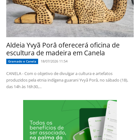
Aldeia Yvyã Porâ oferecerá oficina de
escultura de madeira em Canela
18/07/2026 11:54
Gramado e Canela
CANELA - Com o objetivo de divulgar a cultura e artefatos
produzidos pela etnia indígena guarani Yvyã Porâ, no sábado (18),
das 14h às 16h30,...