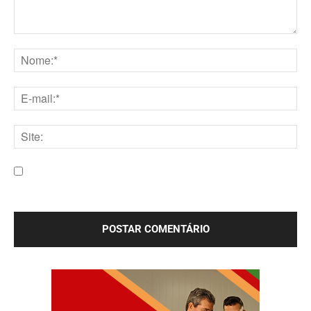
Comentário:
Nome:*
E-
mail:*
Site:
Salve meu nome, e-mail e site neste navegador para a
próxima vez que eu comentar.