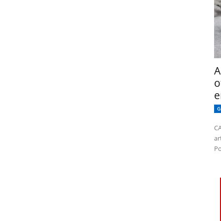
A
o
e
G
CA
ar
Po