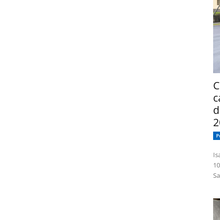
C
c
d
2
P
Isabelle
10
Sa