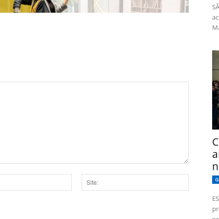
SÃ
ac
Má
C
a
n
G
Site:
ES
pr
dor para a próxima vez que eu comentar.