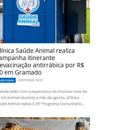
línica Saúde Animal realiza
ampanha itinerante
evacinação antirrábica por R$
0 em Gramado
29/07/2026 16:27
ublicidade
 Seibt Com a expectativa de imunizar mais de
 mil animais durante o mês de agosto, aClínica
úde Animal realiza o 35º Programa Comunitário...