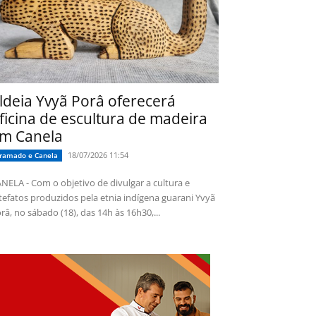
ldeia Yvyã Porâ oferecerá
ficina de escultura de madeira
m Canela
18/07/2026 11:54
ramado e Canela
NELA - Com o objetivo de divulgar a cultura e
tefatos produzidos pela etnia indígena guarani Yvyã
râ, no sábado (18), das 14h às 16h30,...