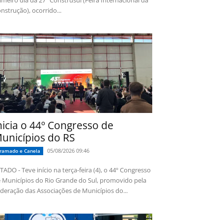
imeiro dia da 27ª Construsul (Feira Internacional da
nstrução), ocorrido...
nicia o 44º Congresso de
unicípios do RS
05/08/2026 09:46
ramado e Canela
TADO - Teve início na terça-feira (4), o 44º Congresso
 Municípios do Rio Grande do Sul, promovido pela
deração das Associações de Municípios do...