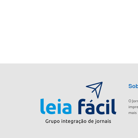
Sob
O Jor
impre
mais 