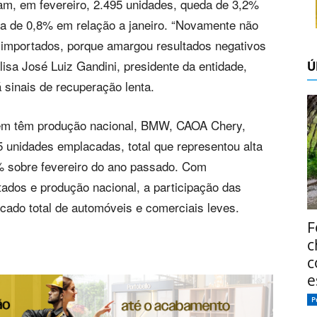
ram, em fevereiro, 2.495 unidades, queda de 3,2%
 de 0,8% em relação a janeiro. “Novamente não
 importados, porque amargou resultados negativos
isa José Luiz Gandini, presidente da entidade,
Ú
 sinais de recuperação lenta.
bém têm produção nacional, BMW, CAOA Chery,
unidades emplacadas, total que representou alta
% sobre fevereiro do ano passado. Com
tados e produção nacional, a participação das
cado total de automóveis e comerciais leves.
F
c
c
e
P