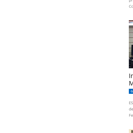
pr
Co
I
M
G
ES
de
Fe