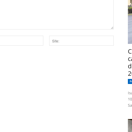
Site:
C
c
dor para a próxima vez que eu comentar.
d
2
P
Isabelle
10
Sa