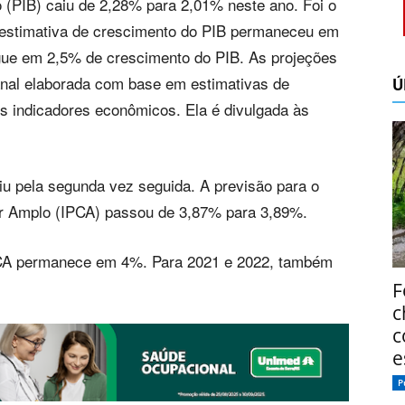
 (PIB) caiu de 2,28% para 2,01% neste ano. Foi o
a estimativa de crescimento do PIB permaneceu em
gue em 2,5% de crescimento do PIB. As projeções
anal elaborada com base em estimativas de
Ú
ais indicadores econômicos. Ela é divulgada às
biu pela segunda vez seguida. A previsão para o
r Amplo (IPCA) passou de 3,87% para 3,89%.
IPCA permanece em 4%. Para 2021 e 2022, também
F
c
c
e
P