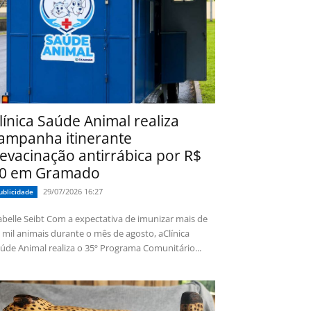
línica Saúde Animal realiza
ampanha itinerante
evacinação antirrábica por R$
0 em Gramado
29/07/2026 16:27
ublicidade
 Seibt Com a expectativa de imunizar mais de
 mil animais durante o mês de agosto, aClínica
úde Animal realiza o 35º Programa Comunitário...