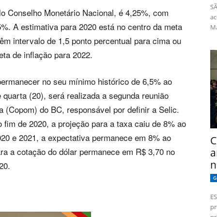
SÃ
elo Conselho Monetário Nacional, é 4,25%, com
ac
75%. A estimativa para 2020 está no centro da meta
Má
êm intervalo de 1,5 ponto percentual para cima ou
ta de inflação para 2022.
 permanecer no seu mínimo histórico de 6,5% ao
e quarta (20), será realizada a segunda reunião
a (Copom) do BC, responsável por definir a Selic.
 fim de 2020, a projeção para a taxa caiu de 8% ao
2020 e 2021, a expectativa permanece em 8% ao
C
ara a cotação do dólar permanece em R$ 3,70 no
a
n
20.
G
ES
pr