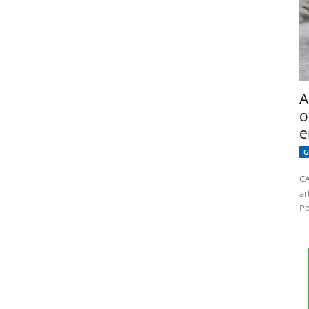
A
o
e
G
CA
ar
Po