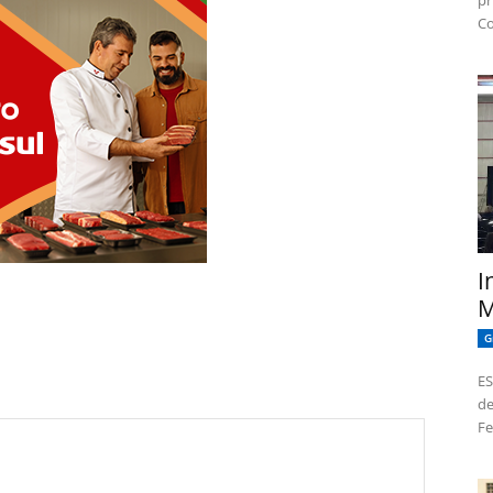
pr
Co
I
M
G
ES
de
Fe