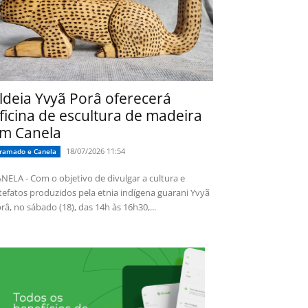
ldeia Yvyã Porâ oferecerá
ficina de escultura de madeira
m Canela
18/07/2026 11:54
ramado e Canela
NELA - Com o objetivo de divulgar a cultura e
tefatos produzidos pela etnia indígena guarani Yvyã
râ, no sábado (18), das 14h às 16h30,...