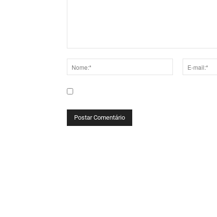
Comentário:
Nome:*
E-
mail:*
Salve meu nome, e-mail e site neste navega