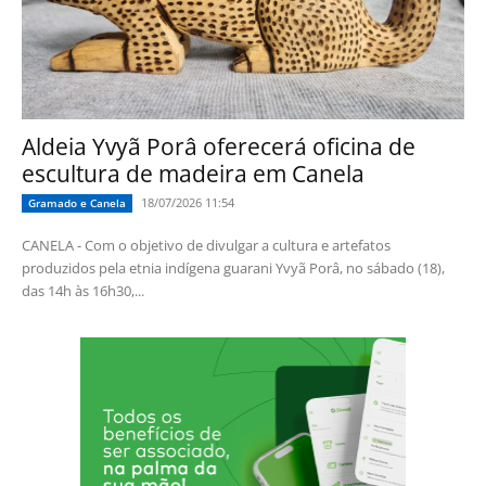
Aldeia Yvyã Porâ oferecerá oficina de
escultura de madeira em Canela
18/07/2026 11:54
Gramado e Canela
CANELA - Com o objetivo de divulgar a cultura e artefatos
produzidos pela etnia indígena guarani Yvyã Porâ, no sábado (18),
das 14h às 16h30,...