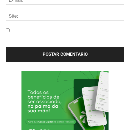
E-
mail:*
Site:
Salve meu nome, e-mail e site neste navegador para a
próxima vez que eu comentar.