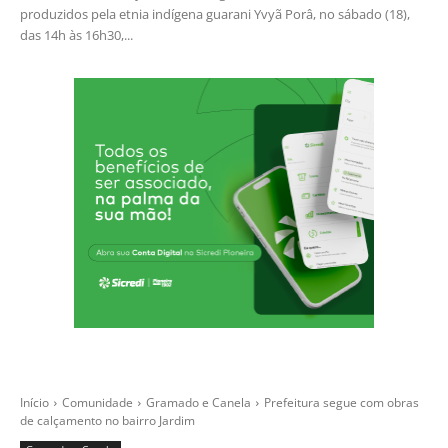
produzidos pela etnia indígena guarani Yvyã Porâ, no sábado (18),
das 14h às 16h30,...