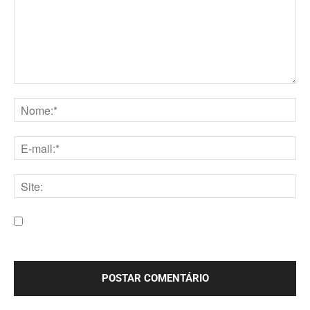
Comentário:
Nome:*
E-
mail:*
Site:
Salve meu nome, e-mail e site neste navegador para a
próxima vez que eu comentar.