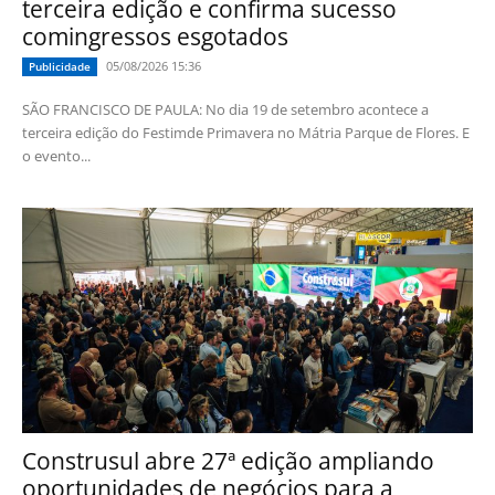
terceira edição e confirma sucesso
comingressos esgotados
05/08/2026 15:36
Publicidade
SÃO FRANCISCO DE PAULA: No dia 19 de setembro acontece a
terceira edição do Festimde Primavera no Mátria Parque de Flores. E
o evento...
Construsul abre 27ª edição ampliando
oportunidades de negócios para a