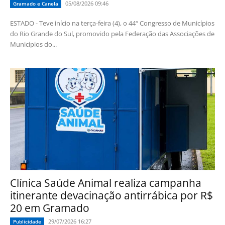
05/08/2026 09:46
Gramado e Canela
ESTADO - Teve início na terça-feira (4), o 44º Congresso de Municípios
do Rio Grande do Sul, promovido pela Federação das Associações de
Municípios do...
Clínica Saúde Animal realiza campanha
itinerante devacinação antirrábica por R$
20 em Gramado
29/07/2026 16:27
Publicidade