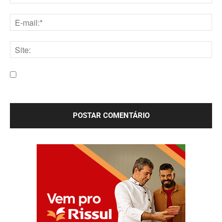
Nome:*
E-
mail:*
Site:
Salve meu nome, e-mail e site neste navegador para a
próxima vez que eu comentar.