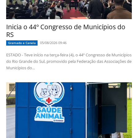
Inicia o 44º Congresso de Municípios do
RS
05/08/2026 09:46
Gramado e Canela
ESTADO - Teve início na terça-feira (4), o 44º Congresso de Municípios
do Rio Grande do Sul, promovido pela Federação das Associações de
Municípios do...