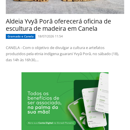
Aldeia Yvyã Porâ oferecerá oficina de
escultura de madeira em Canela
18/07/2026 11:54
Gramado e Canela
CANELA - Com o objetivo de divulgar a cultura e artefatos
produzidos pela etnia indígena guarani Yvyã Porâ, no sábado (18),
das 14h às 16h30,...