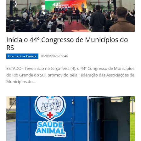
Inicia o 44º Congresso de Municípios do
RS
05/08/2026 09:46
Gramado e Canela
ESTADO - Teve início na terça-feira (4), o 44º Congresso de Municípios
do Rio Grande do Sul, promovido pela Federação das Associações de
Municípios do...