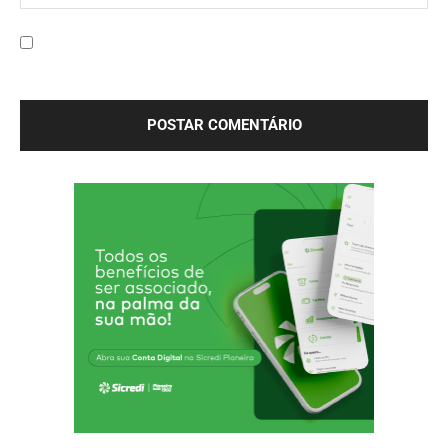
Site:
Salve meu nome, e-mail e site neste navegador para a
próxima vez que eu comentar.