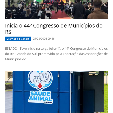
Inicia o 44º Congresso de Municípios do
RS
05/08/2026 09:46
Gramado e Canela
ESTADO - Teve início na terça-feira (4), o 44º Congresso de Municípios
do Rio Grande do Sul, promovido pela Federação das Associações de
Municípios do...