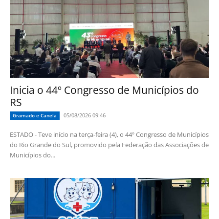
Inicia o 44º Congresso de Municípios do
RS
05/08/2026 09:46
Gramado e Canela
ESTADO - Teve início na terça-feira (4), o 44º Congresso de Municípios
do Rio Grande do Sul, promovido pela Federação das Associações de
Municípios do...