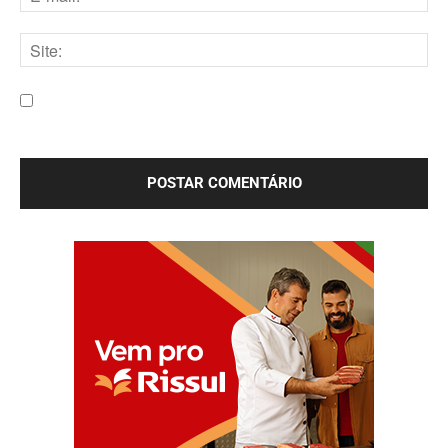
E-
mail:*
Site:
Salve meu nome, e-mail e site neste navegador para a
próxima vez que eu comentar.