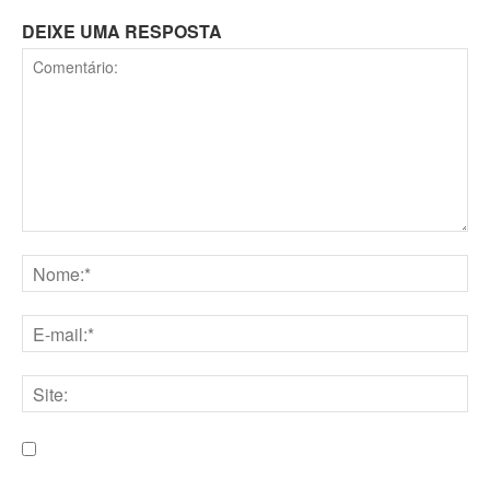
DEIXE UMA RESPOSTA
Comentário:
Nome:*
E-
mail:*
Site:
Salve meu nome, e-mail e site neste navegador para a