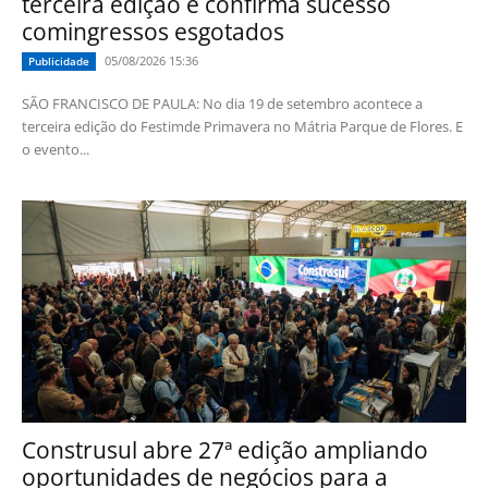
terceira edição e confirma sucesso
comingressos esgotados
05/08/2026 15:36
Publicidade
SÃO FRANCISCO DE PAULA: No dia 19 de setembro acontece a
terceira edição do Festimde Primavera no Mátria Parque de Flores. E
o evento...
Construsul abre 27ª edição ampliando
oportunidades de negócios para a