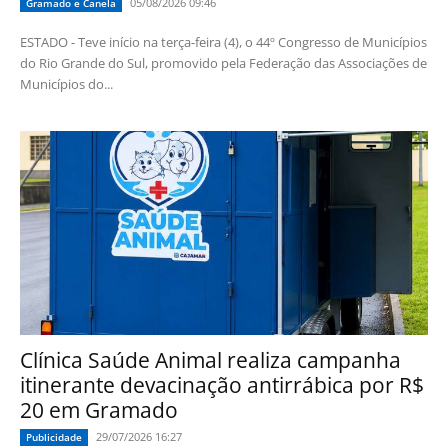
05/08/2026 09:46
Gramado e Canela
ESTADO - Teve início na terça-feira (4), o 44º Congresso de Municípios
do Rio Grande do Sul, promovido pela Federação das Associações de
Municípios do...
Clínica Saúde Animal realiza campanha
itinerante devacinação antirrábica por R$
20 em Gramado
29/07/2026 16:27
Publicidade