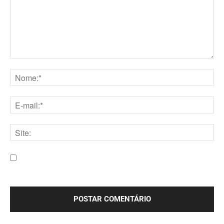
Comentário:
Nome:*
E-
mail:*
Site:
Salve meu nome, e-mail e site neste navegador para a
próxima vez que eu comentar.