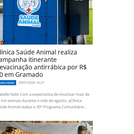
línica Saúde Animal realiza
ampanha itinerante
evacinação antirrábica por R$
0 em Gramado
29/07/2026 16:27
ublicidade
 Seibt Com a expectativa de imunizar mais de
 mil animais durante o mês de agosto, aClínica
úde Animal realiza o 35º Programa Comunitário...