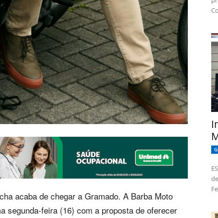
pr
Co
I
M
G
ES
de
Fe
úcha acaba de chegar a Gramado. A Barba Moto
ima segunda-feira (16) com a proposta de oferecer