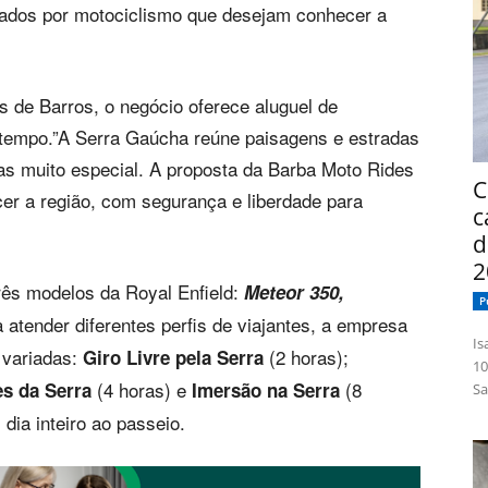
nados por motociclismo que desejam conhecer a
s de Barros, o negócio oferece aluguel de
 tempo.”A Serra Gaúcha reúne paisagens e estradas
as muito especial. A proposta da Barba Moto Rides
C
er a região, com segurança e liberdade para
c
d
2
rês modelos da Royal Enfield:
Meteor 350,
P
a atender diferentes perfis de viajantes, a empresa
Isabelle
 variadas:
(2 horas);
Giro Livre pela Serra
10
(4 horas) e
(8
es da Serra
Imersão na Serra
Sa
 dia inteiro ao passeio.