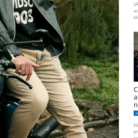
SÃ
ac
Má
C
a
n
G
ES
pr