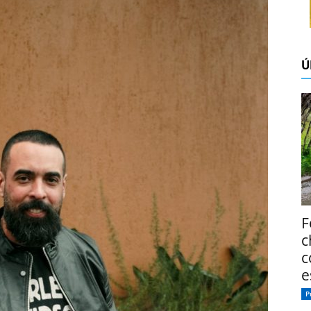
Ú
F
c
c
e
P