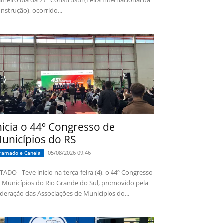
imeiro dia da 27ª Construsul (Feira Internacional da
nstrução), ocorrido...
nicia o 44º Congresso de
unicípios do RS
05/08/2026 09:46
ramado e Canela
TADO - Teve início na terça-feira (4), o 44º Congresso
 Municípios do Rio Grande do Sul, promovido pela
deração das Associações de Municípios do...