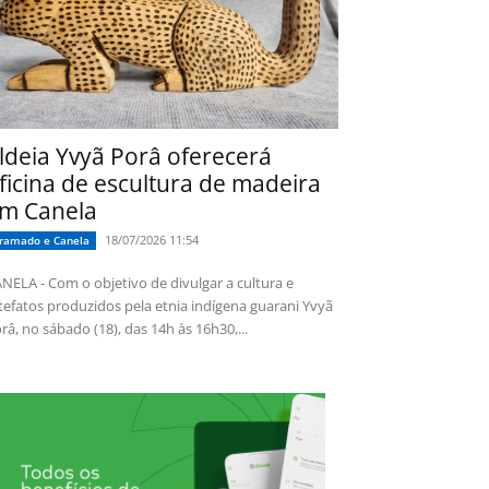
ldeia Yvyã Porâ oferecerá
ficina de escultura de madeira
m Canela
18/07/2026 11:54
ramado e Canela
NELA - Com o objetivo de divulgar a cultura e
tefatos produzidos pela etnia indígena guarani Yvyã
râ, no sábado (18), das 14h às 16h30,...