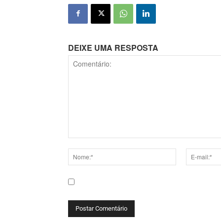
DEIXE UMA RESPOSTA
Comentário:
Nome:*
E-
mail:*
Salve meu nome, e-mail e site neste navega