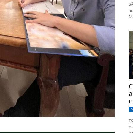
SÃ
ac
Má
C
a
n
G
ES
pr