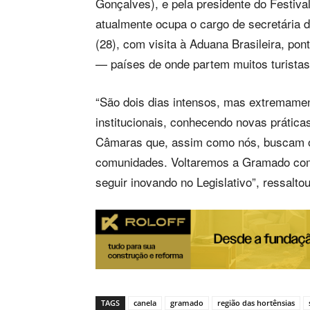
Gonçalves), e pela presidente do Festiva
atualmente ocupa o cargo de secretária 
(28), com visita à Aduana Brasileira, pon
— países de onde partem muitos turista
“São dois dias intensos, mas extremamen
institucionais, conhecendo novas prática
Câmaras que, assim como nós, buscam o
comunidades. Voltaremos a Gramado com 
seguir inovando no Legislativo”, ressalto
TAGS
canela
gramado
região das hortênsias