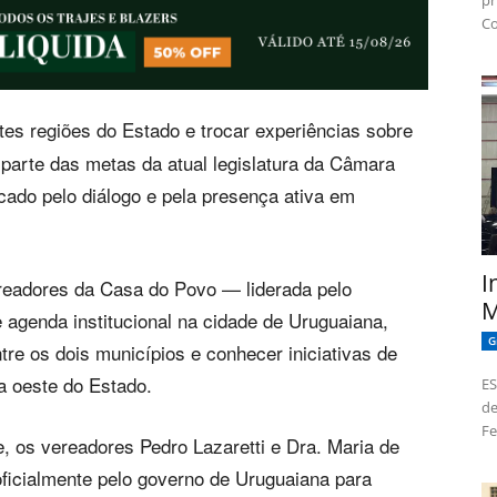
pr
Co
ntes regiões do Estado e trocar experiências sobre
parte das metas da atual legislatura da Câmara
ado pelo diálogo e pela presença ativa em
I
readores da Casa do Povo — liderada pelo
M
 agenda institucional na cidade de Uruguaiana,
G
ntre os dois municípios e conhecer iniciativas de
a oeste do Estado.
ES
de
Fe
, os vereadores Pedro Lazaretti e Dra. Maria de
oficialmente pelo governo de Uruguaiana para