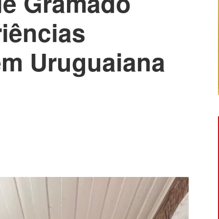
de Gramado
iências
 em Uruguaiana