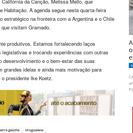
l Califórnia da Canção, Melissa Mello, que
de Habitação. A agenda segue nesta quarta-feira
to estratégico na fronteira com a Argentina e o Chile
s que visitam Gramado.
A
te produtivos. Estamos fortalecendo laços
o
s legislativas e trocando experiências com outras
e
 desenvolvimento e o bem-estar das suas
G
grandes ideias e ainda mais motivação para
u o presidente Ike Koetz.
CA
ar
Po
serra gaúcha
Uruguaiana