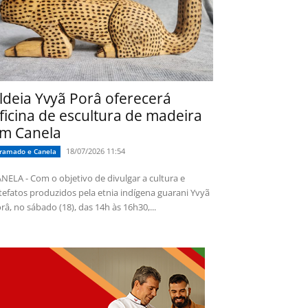
ldeia Yvyã Porâ oferecerá
ficina de escultura de madeira
m Canela
18/07/2026 11:54
ramado e Canela
NELA - Com o objetivo de divulgar a cultura e
tefatos produzidos pela etnia indígena guarani Yvyã
râ, no sábado (18), das 14h às 16h30,...