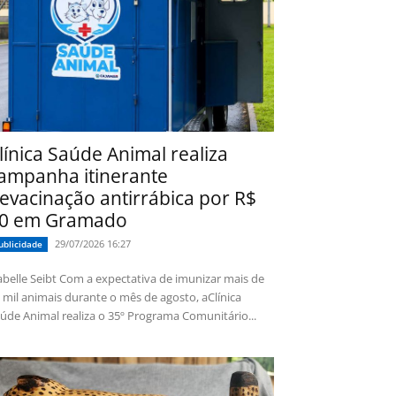
línica Saúde Animal realiza
ampanha itinerante
evacinação antirrábica por R$
0 em Gramado
29/07/2026 16:27
ublicidade
 Seibt Com a expectativa de imunizar mais de
 mil animais durante o mês de agosto, aClínica
úde Animal realiza o 35º Programa Comunitário...