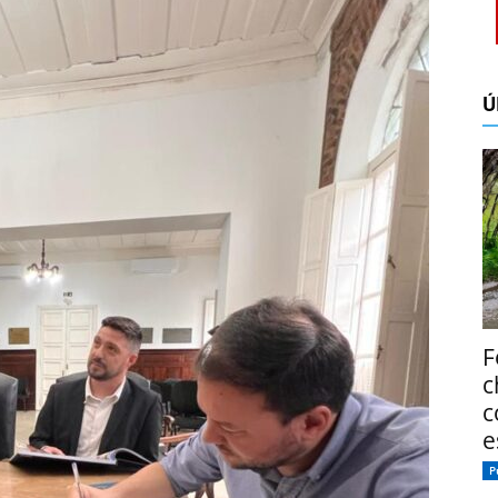
Ú
F
c
c
e
P