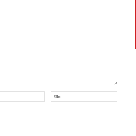
Site:
dor para a próxima vez que eu comentar.