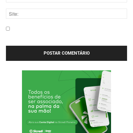
E-
mail:*
Site:
Salve meu nome, e-mail e site neste navegador para a
próxima vez que eu comentar.