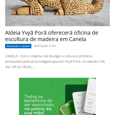
Aldeia Yvyã Porâ oferecerá oficina de
escultura de madeira em Canela
18/07/2026 11:54
Gramado e Canela
CANELA - Com o objetivo de divulgar a cultura e artefatos
produzidos pela etnia indígena guarani Yvyã Porâ, no sábado (18),
das 14h às 16h30,...