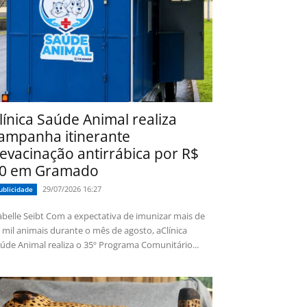
línica Saúde Animal realiza
ampanha itinerante
evacinação antirrábica por R$
0 em Gramado
29/07/2026 16:27
ublicidade
 Seibt Com a expectativa de imunizar mais de
 mil animais durante o mês de agosto, aClínica
úde Animal realiza o 35º Programa Comunitário...