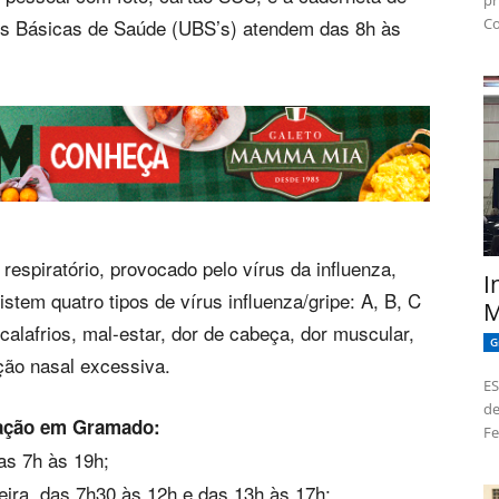
pr
es Básicas de Saúde (UBS’s) atendem das 8h às
Co
respiratório, provocado pelo vírus da influenza,
I
tem quatro tipos de vírus influenza/gripe: A, B, C
M
calafrios, mal-estar, dor de cabeça, dor muscular,
G
eção nasal excessiva.
ES
de
inação em Gramado:
Fe
as 7h às 19h;
ira, das 7h30 às 12h e das 13h às 17h;