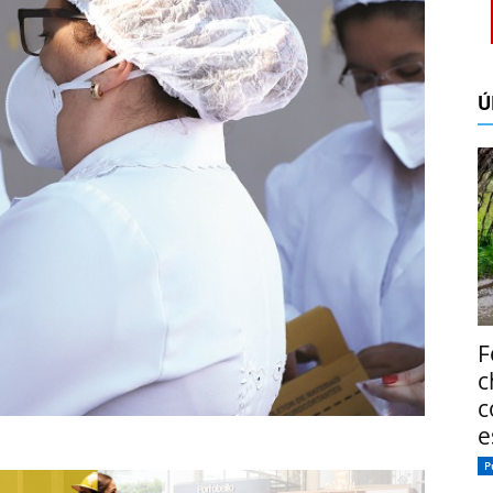
Ú
F
c
c
e
P