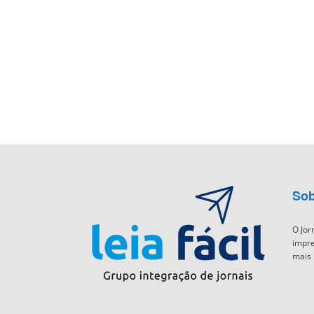
Sob
O Jor
impre
mais 