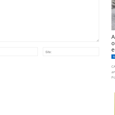
A
o
e
G
Site:
CA
dor para a próxima vez que eu comentar.
ar
Po