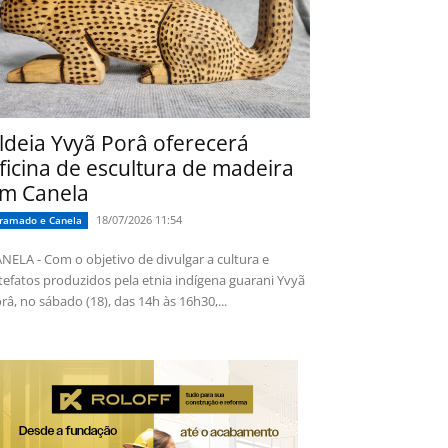
ldeia Yvyã Porâ oferecerá
ficina de escultura de madeira
m Canela
18/07/2026 11:54
ramado e Canela
NELA - Com o objetivo de divulgar a cultura e
tefatos produzidos pela etnia indígena guarani Yvyã
râ, no sábado (18), das 14h às 16h30,...