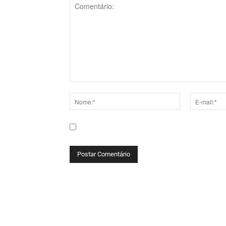
Comentário:
Nome:*
E-
mail:*
Salve meu nome, e-mail e site neste navega