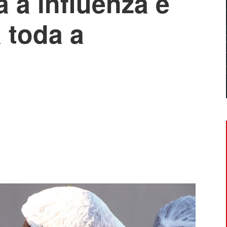
a a influenza é
 toda a