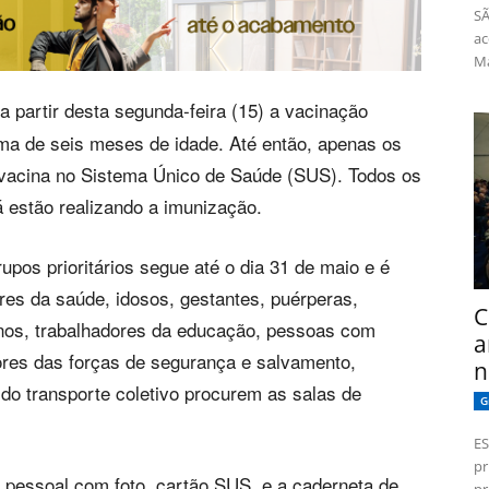
SÃ
ac
Má
a partir desta segunda-feira (15) a vacinação
ima de seis meses de idade. Até então, apenas os
 vacina no Sistema Único de Saúde (SUS). Todos os
 estão realizando a imunização.
upos prioritários segue até o dia 31 de maio e é
ores da saúde, idosos, gestantes, puérperas,
C
nos, trabalhadores da educação, pessoas com
a
ores das forças de segurança e salvamento,
n
do transporte coletivo procurem as salas de
G
ES
pr
o pessoal com foto, cartão SUS, e a caderneta de