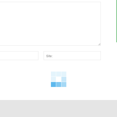
Site:
dor para a próxima vez que eu comentar.