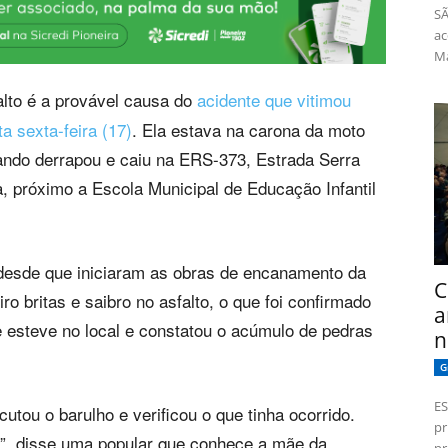
SÃ
ac
Má
alto é a provável causa do
acidente que vitimou
a sexta-feira (17)
. Ela estava na carona da moto
uando derrapou e caiu na ERS-373, Estrada Serra
 próximo a Escola Municipal de Educação Infantil
esde que iniciaram as obras de encanamento da
C
ro britas e saibro no asfalto, o que foi confirmado
a
e esteve no local e constatou o acúmulo de pedras
n
G
ES
tou o barulho e verificou o que tinha ocorrido.
pr
el”, disse uma popular que conhece a mãe da