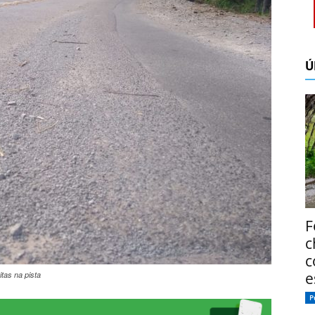
Ú
F
c
c
e
tas na pista
P