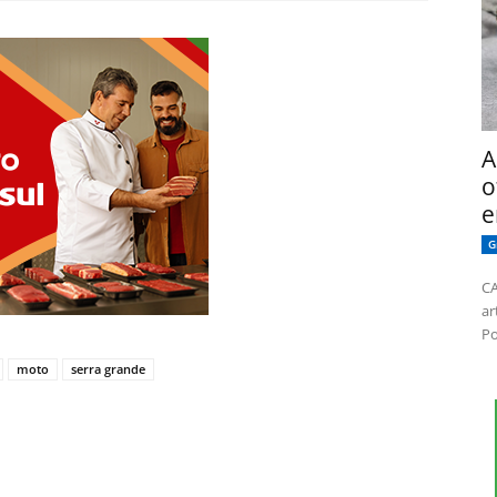
A
o
e
G
CA
ar
Po
moto
serra grande