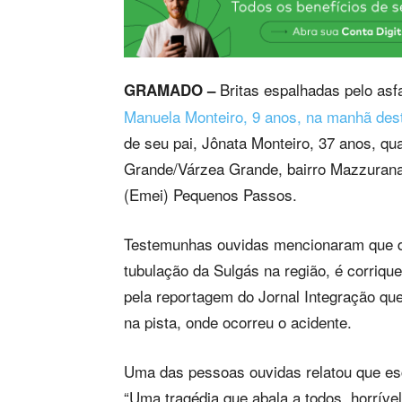
Britas espalhadas pelo asf
GRAMADO –
Manuela Monteiro, 9 anos, na manhã dest
de seu pai, Jônata Monteiro, 37 anos, q
Grande/Várzea Grande, bairro Mazzurana,
(Emei) Pequenos Passos.
Testemunhas ouvidas mencionaram que d
tubulação da Sulgás na região, é corriquei
pela reportagem do Jornal Integração qu
na pista, onde ocorreu o acidente.
Uma das pessoas ouvidas relatou que escu
“Uma tragédia que abala a todos, horrív