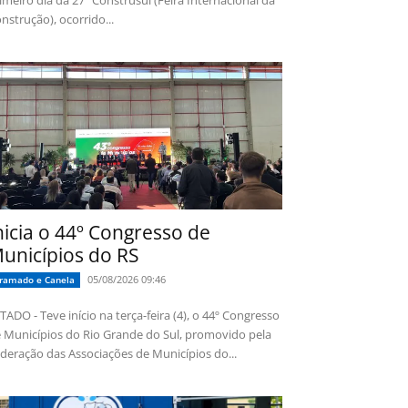
imeiro dia da 27ª Construsul (Feira Internacional da
nstrução), ocorrido...
nicia o 44º Congresso de
unicípios do RS
05/08/2026 09:46
ramado e Canela
TADO - Teve início na terça-feira (4), o 44º Congresso
 Municípios do Rio Grande do Sul, promovido pela
deração das Associações de Municípios do...