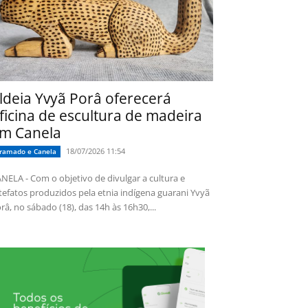
ldeia Yvyã Porâ oferecerá
ficina de escultura de madeira
m Canela
18/07/2026 11:54
ramado e Canela
NELA - Com o objetivo de divulgar a cultura e
tefatos produzidos pela etnia indígena guarani Yvyã
râ, no sábado (18), das 14h às 16h30,...