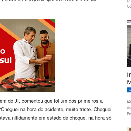
pr
Co
I
M
G
m do JI, comentou que foi um dos primeiros a
ES
de
“Cheguei na hora do acidente, muito triste. Cheguei
Fe
tava nitidamente em estado de choque, na hora só