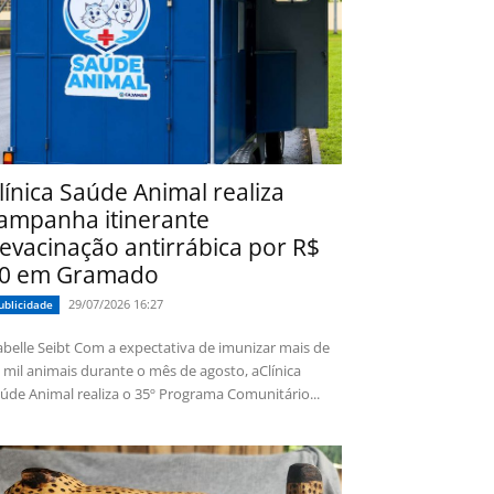
línica Saúde Animal realiza
ampanha itinerante
evacinação antirrábica por R$
0 em Gramado
29/07/2026 16:27
ublicidade
 Seibt Com a expectativa de imunizar mais de
 mil animais durante o mês de agosto, aClínica
úde Animal realiza o 35º Programa Comunitário...