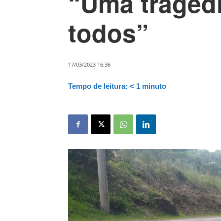
“Uma tragédi
todos”
17/03/2023 16:36
Tempo de leitura:
< 1
minuto