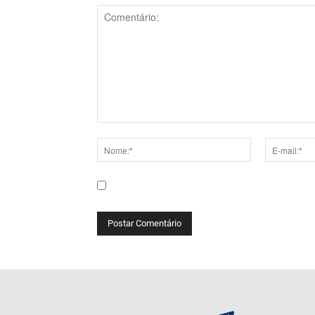
Comentário:
Nome:*
E-
mail:*
Salve meu nome, e-mail e site neste navega