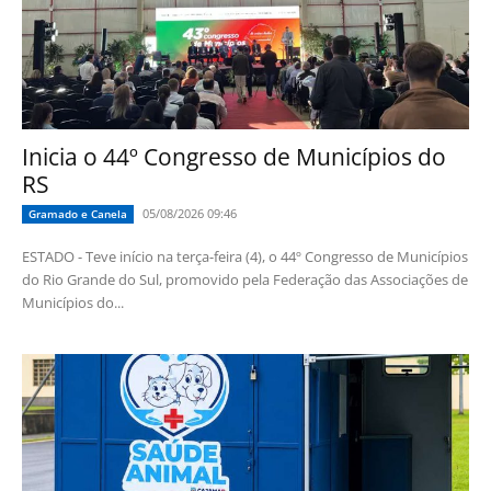
Inicia o 44º Congresso de Municípios do
RS
05/08/2026 09:46
Gramado e Canela
ESTADO - Teve início na terça-feira (4), o 44º Congresso de Municípios
do Rio Grande do Sul, promovido pela Federação das Associações de
Municípios do...