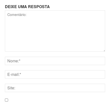
DEIXE UMA RESPOSTA
Comentário:
Nome:*
E-
mail:*
Site:
Salve meu nome, e-mail e site neste navegador para a
próxima vez que eu comentar.