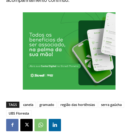
TAGS
canela
gramado
região das hortênsias
serra gaúcha
UBS Floresta