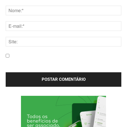
Comentário:
Nome:*
E-
mail:*
Site:
Salve meu nome, e-mail e site neste navegador para a
próxima vez que eu comentar.