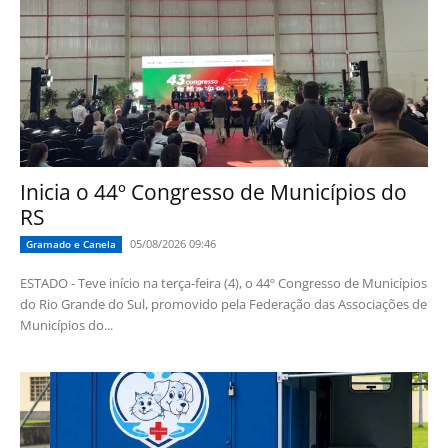
Inicia o 44º Congresso de Municípios do
RS
05/08/2026 09:46
Gramado e Canela
ESTADO - Teve início na terça-feira (4), o 44º Congresso de Municípios
do Rio Grande do Sul, promovido pela Federação das Associações de
Municípios do...