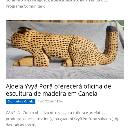
durante o mês de agosto, aClínica Saúde Animal realiza o 35º
Programa Comunitário...
Aldeia Yvyã Porâ oferecerá oficina de
escultura de madeira em Canela
18/07/2026 11:54
Gramado e Canela
CANELA - Com o objetivo de divulgar a cultura e artefatos
produzidos pela etnia indígena guarani Yvyã Porâ, no sábado (18),
das 14h às 16h30,...