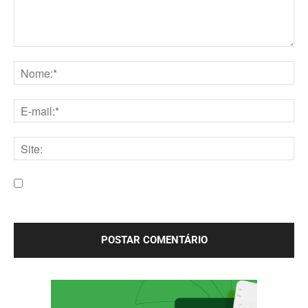
Comentário:
Nome:*
E-
mail:*
Site:
Salve meu nome, e-mail e site neste navegador para a
próxima vez que eu comentar.