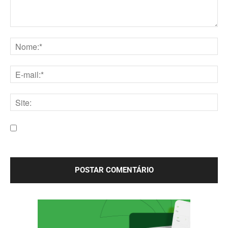
Comentário:
Nome:*
E-
mail:*
Site:
Salve meu nome, e-mail e site neste navegador para a
próxima vez que eu comentar.