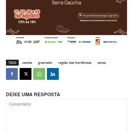
TAGS
canela
gramado
região das hortênsias
senac
DEIXE UMA RESPOSTA