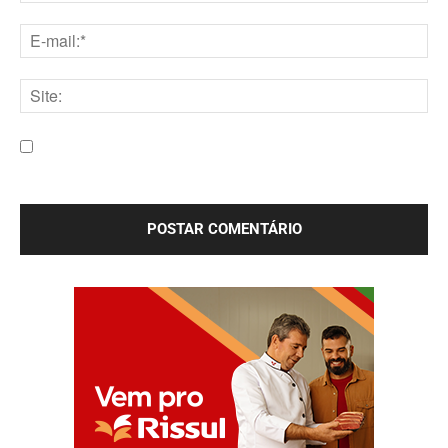
Nome:*
E-
mail:*
Site:
Salve meu nome, e-mail e site neste navegador para a
próxima vez que eu comentar.