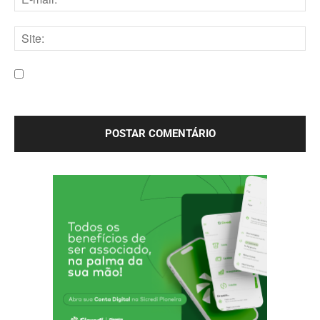
E-
mail:*
Site:
Salve meu nome, e-mail e site neste navegador para a
próxima vez que eu comentar.