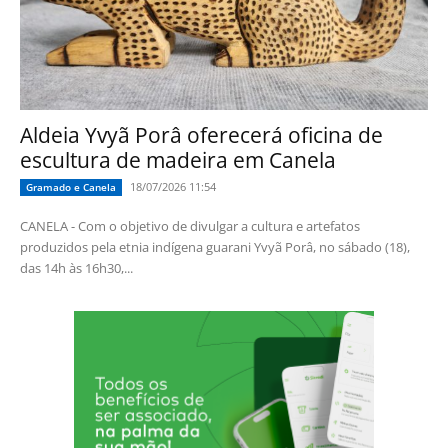
Aldeia Yvyã Porâ oferecerá oficina de
escultura de madeira em Canela
18/07/2026 11:54
Gramado e Canela
CANELA - Com o objetivo de divulgar a cultura e artefatos
produzidos pela etnia indígena guarani Yvyã Porâ, no sábado (18),
das 14h às 16h30,...