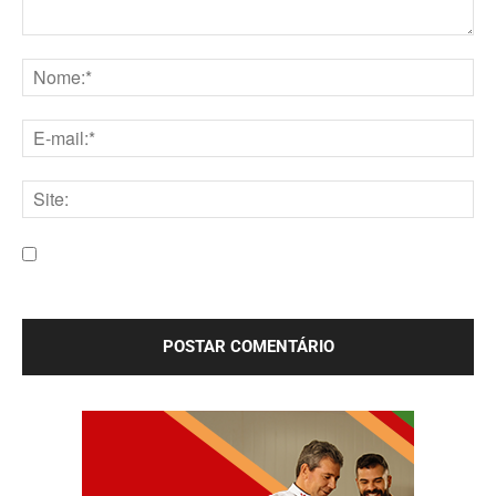
Comentário:
Nome:*
E-
mail:*
Site:
Salve meu nome, e-mail e site neste navegador para a
próxima vez que eu comentar.