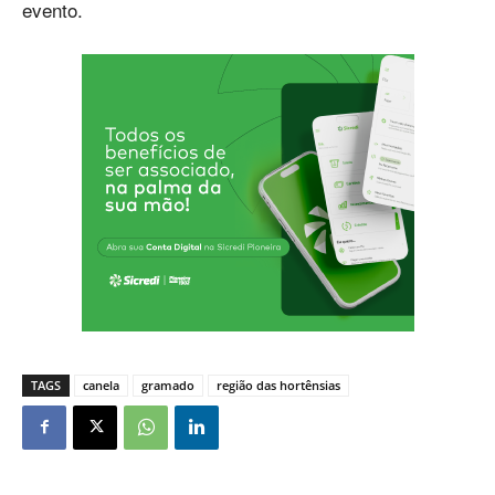
evento.
TAGS
canela
gramado
região das hortênsias