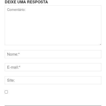
DEIXE UMA RESPOSTA
Comentário:
Nome:*
E-
mail:*
Site:
Salve meu nome, e-mail e site neste navegador para a
próxima vez que eu comentar.