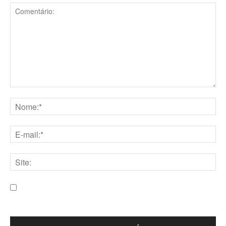
Comentário:
Nome:*
E-
mail:*
Site:
Salve meu nome, e-mail e site neste navegador para a
próxima vez que eu comentar.