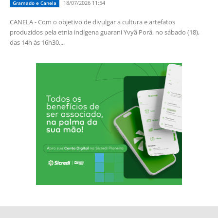
18/07/2026 11:54
Gramado e Canela
CANELA - Com o objetivo de divulgar a cultura e artefatos
produzidos pela etnia indígena guarani Yvyã Porâ, no sábado (18),
das 14h às 16h30,...