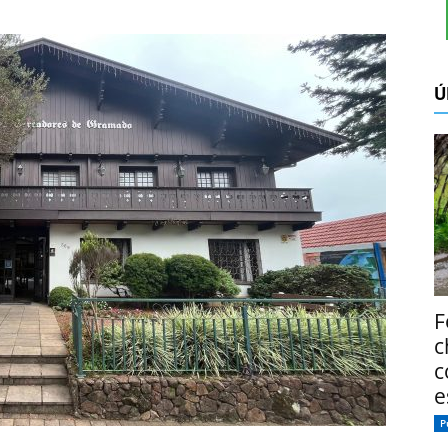
Ú
F
c
c
e
P