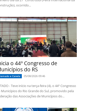
imeiro dia da 27ª Construsul (Feira Internacional da
nstrução), ocorrido...
nicia o 44º Congresso de
unicípios do RS
05/08/2026 09:46
ramado e Canela
TADO - Teve início na terça-feira (4), o 44º Congresso
 Municípios do Rio Grande do Sul, promovido pela
deração das Associações de Municípios do...