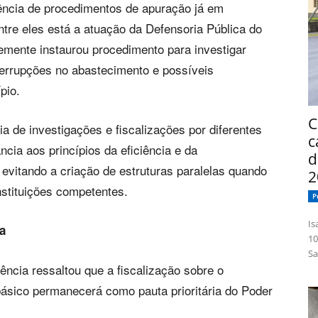
ência de procedimentos de apuração já em
tre eles está a atuação da Defensoria Pública do
emente instaurou procedimento para investigar
nterrupções no abastecimento e possíveis
pio.
C
 de investigações e fiscalizações por diferentes
c
cia aos princípios da eficiência e da
d
evitando a criação de estruturas paralelas quando
2
stituições competentes.
P
Isabelle
a
10
Sa
ência ressaltou que a fiscalização sobre o
ásico permanecerá como pauta prioritária do Poder