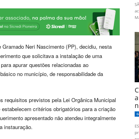
SÃ
ac
Má
 Gramado Neri Nascimento (PP), decidiu, nesta
querimento que solicitava a instalação de uma
 para apurar questões relacionadas ao
ásico no município, de responsabilidade da
C
a
s requisitos previstos pela Lei Orgânica Municipal
n
estabelecem critérios obrigatórios para a criação
G
uerimento apresentado não atendeu integralmente
a instauração.
ES
pr