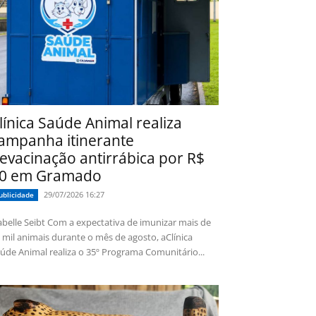
línica Saúde Animal realiza
ampanha itinerante
evacinação antirrábica por R$
0 em Gramado
29/07/2026 16:27
ublicidade
 Seibt Com a expectativa de imunizar mais de
 mil animais durante o mês de agosto, aClínica
úde Animal realiza o 35º Programa Comunitário...