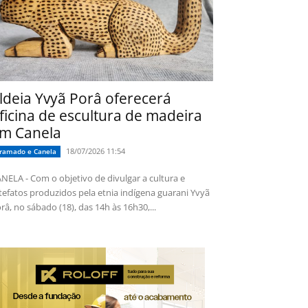
ldeia Yvyã Porâ oferecerá
ficina de escultura de madeira
m Canela
18/07/2026 11:54
ramado e Canela
NELA - Com o objetivo de divulgar a cultura e
tefatos produzidos pela etnia indígena guarani Yvyã
râ, no sábado (18), das 14h às 16h30,...