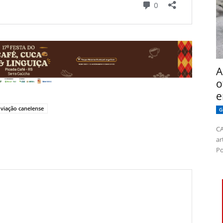
A
o
e
viação canelense
G
CA
ar
Po