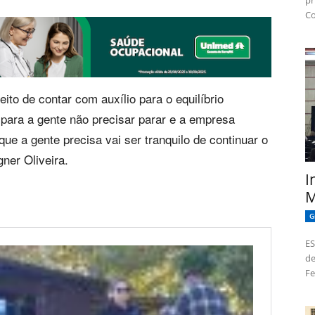
pr
Co
ito de contar com auxílio para o equilíbrio
 para a gente não precisar parar e a empresa
ue a gente precisa vai ser tranquilo de continuar o
gner Oliveira.
I
M
G
ES
de
Fe