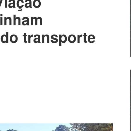
Viação
linham
do transporte