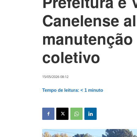
Prefeitura e 
Canelense a
manutenção 
coletivo
15/05/2026 08:12
Tempo de leitura:
< 1
minuto