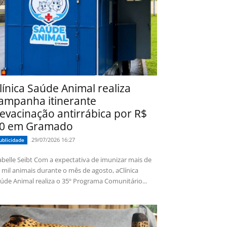
línica Saúde Animal realiza
ampanha itinerante
evacinação antirrábica por R$
0 em Gramado
29/07/2026 16:27
ublicidade
 Seibt Com a expectativa de imunizar mais de
 mil animais durante o mês de agosto, aClínica
úde Animal realiza o 35º Programa Comunitário...