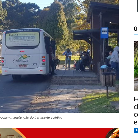
Ú
F
c
c
gociam manutenção do transporte coletivo
e
P