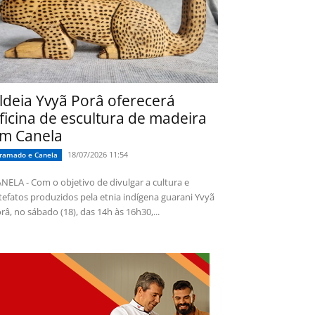
ldeia Yvyã Porâ oferecerá
ficina de escultura de madeira
m Canela
18/07/2026 11:54
ramado e Canela
NELA - Com o objetivo de divulgar a cultura e
tefatos produzidos pela etnia indígena guarani Yvyã
râ, no sábado (18), das 14h às 16h30,...