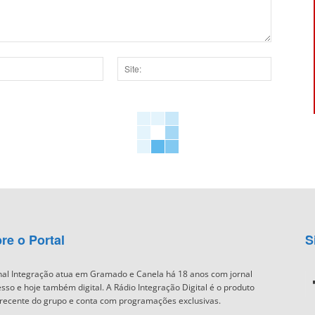
Site:
dor para a próxima vez que eu comentar.
re o Portal
S
nal Integração atua em Gramado e Canela há 18 anos com jornal
sso e hoje também digital. A Rádio Integração Digital é o produto
recente do grupo e conta com programações exclusivas.