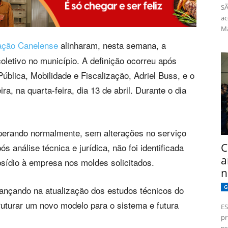
SÃ
ac
Má
ação Canelense
alinharam, nesta semana, a
letivo no município. A definição ocorreu após
ública, Mobilidade e Fiscalização, Adriel Buss, e o
a, na quarta-feira, dia 13 de abril. Durante o dia
perando normalmente, sem alterações no serviço
C
 análise técnica e jurídica, não foi identificada
a
bsídio à empresa nos moldes solicitados.
n
G
ançando na atualização dos estudos técnicos do
truturar um novo modelo para o sistema e futura
ES
pr