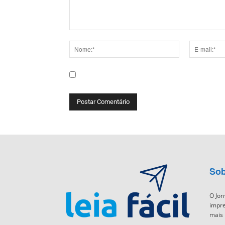
Comentário:
Nome:*
E-
mail:*
Salve meu nome, e-mail e site neste navega
Sob
O Jor
impre
mais 