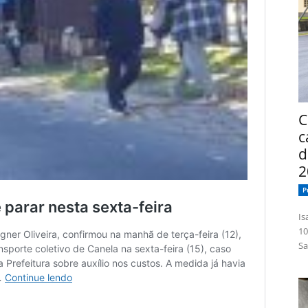
C
c
d
2
P
Isabelle
10
Sa