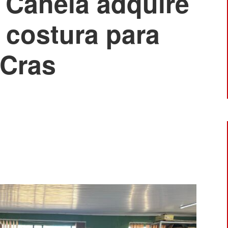
e Canela adquire
 costura para
 Cras