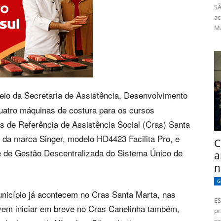
SÃ
ac
Má
eio da Secretaria de Assistência, Desenvolvimento
quatro máquinas de costura para os cursos
os de Referência de Assistência Social (Cras) Santa
da marca Singer, modelo HD4423 Facilita Pro, e
C
 de Gestão Descentralizada do Sistema Único de
a
n
G
unicípio já acontecem no Cras Santa Marta, nas
ES
vem iniciar em breve no Cras Canelinha também,
pr