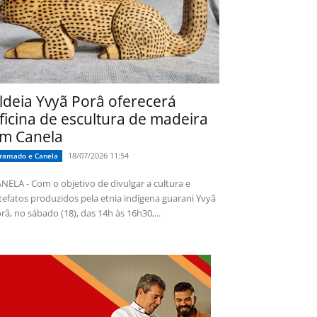
ldeia Yvyã Porâ oferecerá
ficina de escultura de madeira
m Canela
18/07/2026 11:54
ramado e Canela
NELA - Com o objetivo de divulgar a cultura e
tefatos produzidos pela etnia indígena guarani Yvyã
râ, no sábado (18), das 14h às 16h30,...