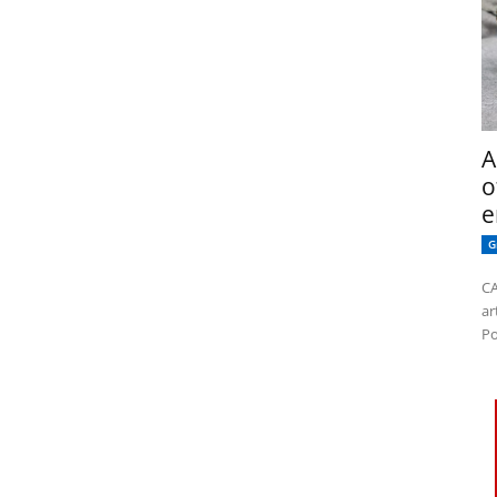
A
o
e
G
CA
ar
Po