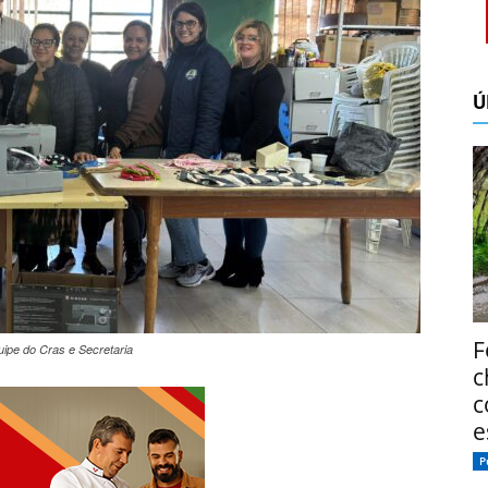
Ú
F
uipe do Cras e Secretaria
c
c
e
P