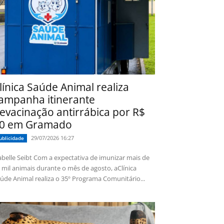
línica Saúde Animal realiza
ampanha itinerante
evacinação antirrábica por R$
0 em Gramado
29/07/2026 16:27
ublicidade
 Seibt Com a expectativa de imunizar mais de
 mil animais durante o mês de agosto, aClínica
úde Animal realiza o 35º Programa Comunitário...