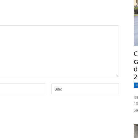
C
c
d
2
P
Site:
Isabelle
10
dor para a próxima vez que eu comentar.
Sa