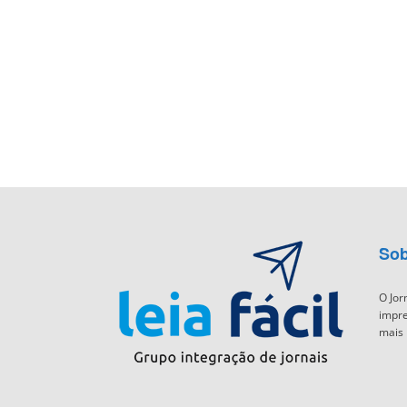
Sob
O Jor
impre
mais 