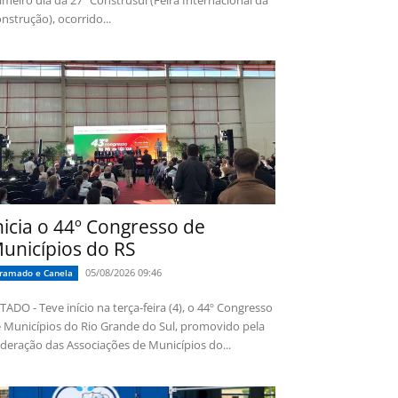
imeiro dia da 27ª Construsul (Feira Internacional da
nstrução), ocorrido...
nicia o 44º Congresso de
unicípios do RS
05/08/2026 09:46
ramado e Canela
TADO - Teve início na terça-feira (4), o 44º Congresso
 Municípios do Rio Grande do Sul, promovido pela
deração das Associações de Municípios do...