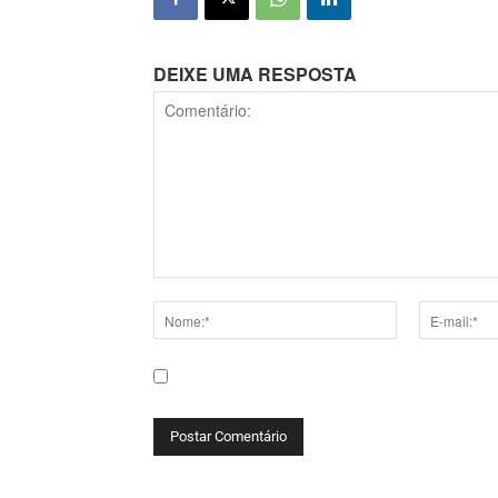
DEIXE UMA RESPOSTA
Comentário:
Nome:*
E-
mail:*
Salve meu nome, e-mail e site neste navega